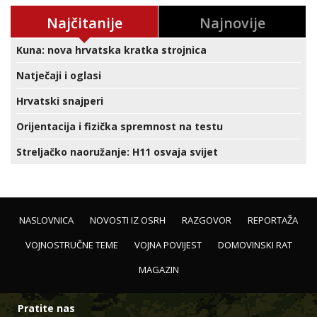
Najčitanije
Najnovije
Kuna: nova hrvatska kratka strojnica
Natječaji i oglasi
Hrvatski snajperi
Orijentacija i fizička spremnost na testu
Streljačko naoružanje: H11 osvaja svijet
NASLOVNICA
NOVOSTI IZ OSRH
RAZGOVOR
REPORTAŽA
VOJNOSTRUČNE TEME
VOJNA POVIJEST
DOMOVINSKI RAT
MAGAZIN
Pratite nas