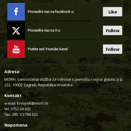
Like
Pronađite nas na Facebook-u
Follow
Pronađite nas na X-u
Follow
Pratite naš Youtube kanal
Adresa
MORH, Samostalna služba za odnose s javnošću i vojna glasila, p.p.
252, 10002 Zagreb, Republika Hrvatska
Kontakt
e-mail:
hrvojnik@morh.hr
tel: 0752 24 302
fax: 385 1/3784 322
Napomena