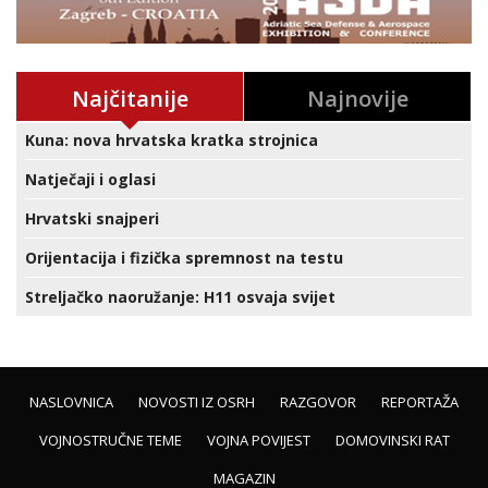
Najčitanije
Najnovije
Kuna: nova hrvatska kratka strojnica
Natječaji i oglasi
Hrvatski snajperi
Orijentacija i fizička spremnost na testu
Streljačko naoružanje: H11 osvaja svijet
NASLOVNICA
NOVOSTI IZ OSRH
RAZGOVOR
REPORTAŽA
VOJNOSTRUČNE TEME
VOJNA POVIJEST
DOMOVINSKI RAT
MAGAZIN