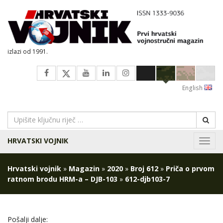
izlazi od 1991.
English
HRVATSKI VOJNIK
Navig
Hrvatski vojnik
»
Magazin
»
2020
»
Broj 612
»
Priča o prvom
ratnom brodu HRM-a – DJB-103
»
612-djb103-7
Pošalji dalje: