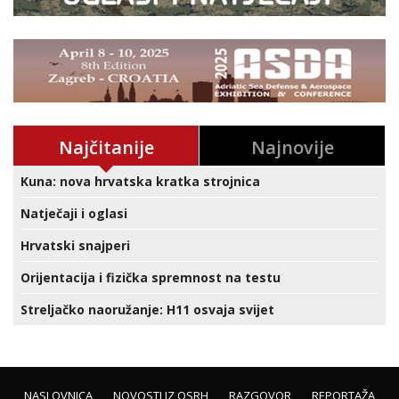
Najčitanije
Najnovije
Kuna: nova hrvatska kratka strojnica
Natječaji i oglasi
Hrvatski snajperi
Orijentacija i fizička spremnost na testu
Streljačko naoružanje: H11 osvaja svijet
NASLOVNICA
NOVOSTI IZ OSRH
RAZGOVOR
REPORTAŽA