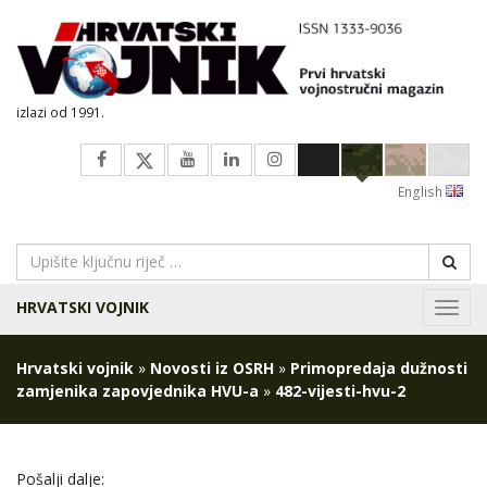
izlazi od 1991.
English
HRVATSKI VOJNIK
Navig
Hrvatski vojnik
»
Novosti iz OSRH
»
Primopredaja dužnosti
zamjenika zapovjednika HVU-a
»
482-vijesti-hvu-2
Pošalji dalje: