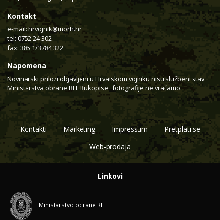
Kontakt
e-mail:
hrvojnik@morh.hr
tel: 0752 24 302
fax: 385 1/3784 322
Napomena
Novinarski prilozi objavljeni u Hrvatskom vojniku nisu službeni stav
Ministarstva obrane RH. Rukopise i fotografije ne vraćamo.
Kontakti
Marketing
Impressum
Pretplati se
Web-prodaja
Linkovi
Ministarstvo obrane RH