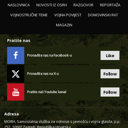
NASLOVNICA
NOVOSTI IZ OSRH
RAZGOVOR
REPORTAŽA
VOJNOSTRUČNE TEME
VOJNA POVIJEST
DOMOVINSKI RAT
MAGAZIN
Pratite nas
Like
Pronađite nas na Facebook-u
Follow
Pronađite nas na X-u
Follow
Pratite naš Youtube kanal
Adresa
MORH, Samostalna služba za odnose s javnošću i vojna glasila, p.p.
252, 10002 Zagreb, Republika Hrvatska