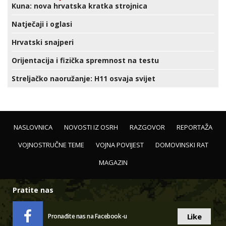
Kuna: nova hrvatska kratka strojnica
Natječaji i oglasi
Hrvatski snajperi
Orijentacija i fizička spremnost na testu
Streljačko naoružanje: H11 osvaja svijet
NASLOVNICA
NOVOSTI IZ OSRH
RAZGOVOR
REPORTAŽA
VOJNOSTRUČNE TEME
VOJNA POVIJEST
DOMOVINSKI RAT
MAGAZIN
Pratite nas
Like
Pronađite nas na Facebook-u