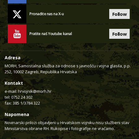
Follow
Pronađite nas na X-u
Follow
Pratite naš Youtube kanal
Adresa
MORH, Samostalna služba za odnose s javnošću i vojna glasila, p.p.
252, 10002 Zagreb, Republika Hrvatska
Kontakt
e-mail:
hrvojnik@morh.hr
tel: 0752 24 302
fax: 385 1/3784 322
Napomena
Novinarski prilozi objavljeni u Hrvatskom vojniku nisu službeni stav
Ministarstva obrane RH. Rukopise i fotografije ne vraćamo.