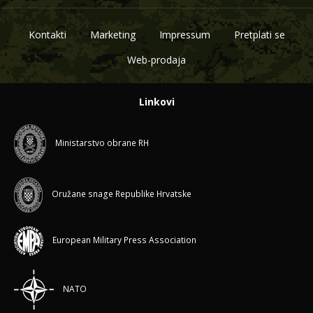
Kontakti
Marketing
Impressum
Pretplati se
Web-prodaja
Linkovi
Ministarstvo obrane RH
Oružane snage Republike Hrvatske
European Military Press Association
NATO