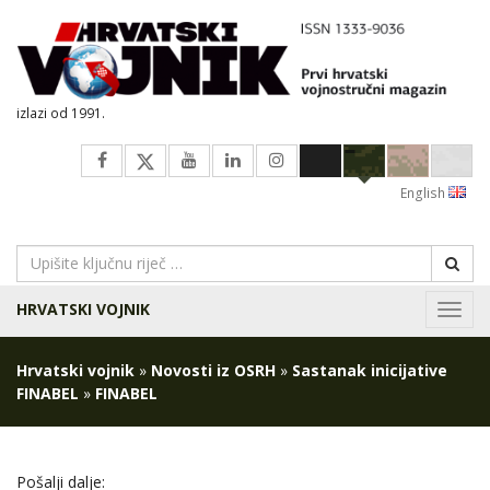
izlazi od 1991.
English
HRVATSKI VOJNIK
Navig
Hrvatski vojnik
»
Novosti iz OSRH
»
Sastanak inicijative
FINABEL
»
FINABEL
Pošalji dalje: