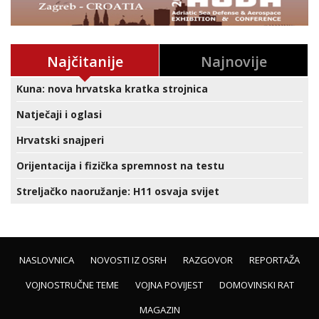
Najčitanije
Najnovije
Kuna: nova hrvatska kratka strojnica
Natječaji i oglasi
Hrvatski snajperi
Orijentacija i fizička spremnost na testu
Streljačko naoružanje: H11 osvaja svijet
NASLOVNICA
NOVOSTI IZ OSRH
RAZGOVOR
REPORTAŽA
VOJNOSTRUČNE TEME
VOJNA POVIJEST
DOMOVINSKI RAT
MAGAZIN