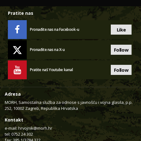
Pratite nas
Like
Pronađite nas na Facebook-u
Follow
Pronađite nas na X-u
Follow
Pratite naš Youtube kanal
Adresa
MORH, Samostalna služba za odnose s javnošću i vojna glasila, p.p.
252, 10002 Zagreb, Republika Hrvatska
Kontakt
e-mail:
hrvojnik@morh.hr
tel: 0752 24 302
fax: 385 1/3784 322