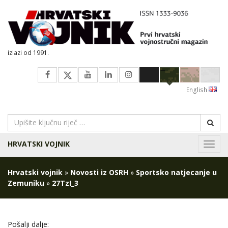
izlazi od 1991.
English
HRVATSKI VOJNIK
Navig
Hrvatski vojnik
»
Novosti iz OSRH
»
Sportsko natjecanje u
Zemuniku
»
27TzI_3
Pošalji dalje: