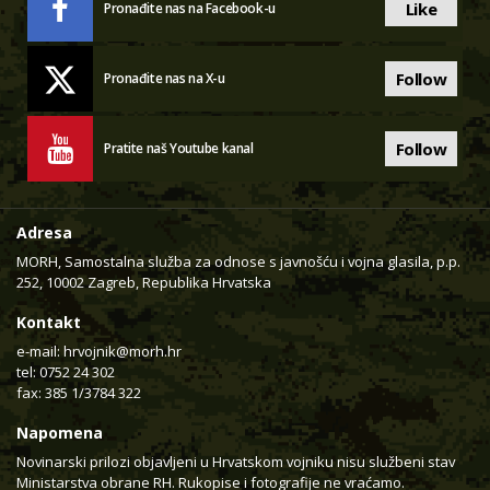
Like
Pronađite nas na Facebook-u
Follow
Pronađite nas na X-u
Follow
Pratite naš Youtube kanal
Adresa
MORH, Samostalna služba za odnose s javnošću i vojna glasila, p.p.
252, 10002 Zagreb, Republika Hrvatska
Kontakt
e-mail:
hrvojnik@morh.hr
tel: 0752 24 302
fax: 385 1/3784 322
Napomena
Novinarski prilozi objavljeni u Hrvatskom vojniku nisu službeni stav
Ministarstva obrane RH. Rukopise i fotografije ne vraćamo.