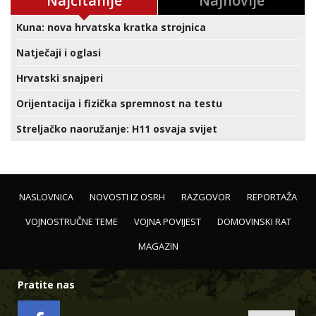
Najčitanije
Najnovije
Kuna: nova hrvatska kratka strojnica
Natječaji i oglasi
Hrvatski snajperi
Orijentacija i fizička spremnost na testu
Streljačko naoružanje: H11 osvaja svijet
NASLOVNICA
NOVOSTI IZ OSRH
RAZGOVOR
REPORTAŽA
VOJNOSTRUČNE TEME
VOJNA POVIJEST
DOMOVINSKI RAT
MAGAZIN
Pratite nas