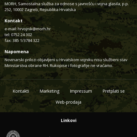
MORH, Samostalna služba za odnose s javnošću i vojna glasila, p.p.
252, 10002 Zagreb, Republika Hrvatska
Kontakt
e-mail:
hrvojnik@morh.hr
tel: 0752 24 302
fax: 385 1/3784 322
Napomena
Novinarski prilozi objavljeni u Hrvatskom vojniku nisu službeni stav
Ministarstva obrane RH. Rukopise i fotografije ne vraćamo.
Kontakti
Marketing
Impressum
Pretplati se
Web-prodaja
Linkovi