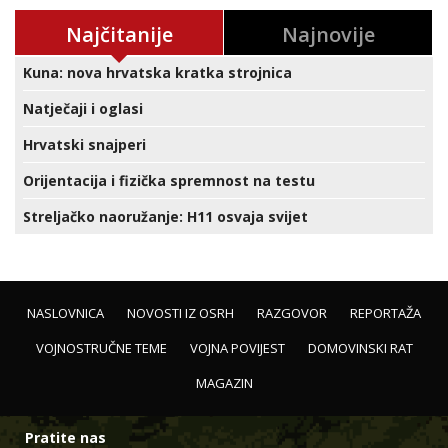
Najčitanije
Najnovije
Kuna: nova hrvatska kratka strojnica
Natječaji i oglasi
Hrvatski snajperi
Orijentacija i fizička spremnost na testu
Streljačko naoružanje: H11 osvaja svijet
NASLOVNICA
NOVOSTI IZ OSRH
RAZGOVOR
REPORTAŽA
VOJNOSTRUČNE TEME
VOJNA POVIJEST
DOMOVINSKI RAT
MAGAZIN
Pratite nas