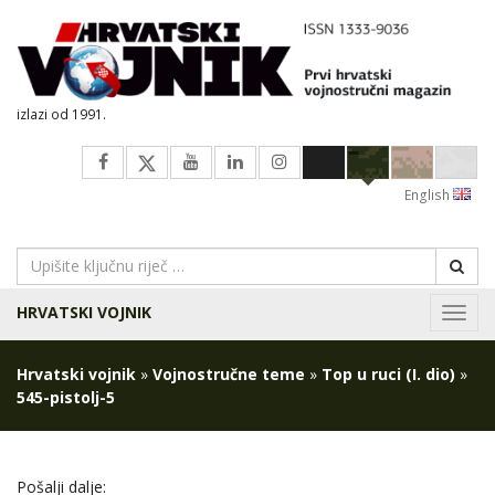
izlazi od 1991.
English
HRVATSKI VOJNIK
Navig
Hrvatski vojnik
»
Vojnostručne teme
»
Top u ruci (I. dio)
»
545-pistolj-5
Pošalji dalje: