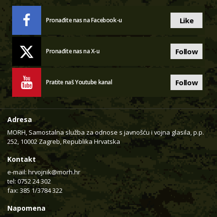
Like
Pronađite nas na Facebook-u
Follow
Pronađite nas na X-u
Follow
Pratite naš Youtube kanal
Adresa
MORH, Samostalna služba za odnose s javnošću i vojna glasila, p.p.
252, 10002 Zagreb, Republika Hrvatska
Kontakt
e-mail:
hrvojnik@morh.hr
tel: 0752 24 302
fax: 385 1/3784 322
Napomena