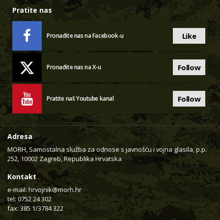
Pratite nas
Like
Pronađite nas na Facebook-u
Follow
Pronađite nas na X-u
Follow
Pratite naš Youtube kanal
Adresa
MORH, Samostalna služba za odnose s javnošću i vojna glasila, p.p.
252, 10002 Zagreb, Republika Hrvatska
Kontakt
e-mail:
hrvojnik@morh.hr
tel: 0752 24 302
fax: 385 1/3784 322