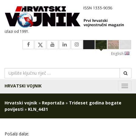
izlazi od 1991.
English
HRVATSKI VOJNIK
Navig
Hrvatski vojnik
»
Reportaža
»
Trideset godina bogate
povijesti
»
KLN_4431
Pošalji dalje: