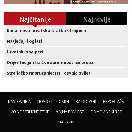
Najčitanije
Najnovije
Kuna: nova hrvatska kratka strojnica
Natječaji i oglasi
Hrvatski snajperi
Orijentacija i fizička spremnost na testu
Streljačko naoružanje: H11 osvaja svijet
NASLOVNICA
NOVOSTI IZ OSRH
RAZGOVOR
REPORTAŽA
VOJNOSTRUČNE TEME
VOJNA POVIJEST
DOMOVINSKI RAT
MAGAZIN