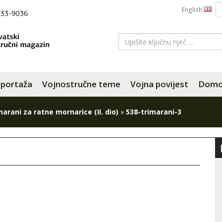
English
portaža
Vojnostručne teme
Vojna povijest
Domov
marani za ratne mornarice (II. dio)
»
538-trimarani-3