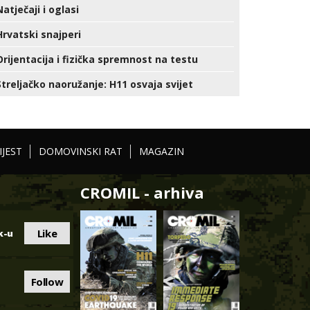
Natječaji i oglasi
Hrvatski snajperi
Orijentacija i fizička spremnost na testu
Streljačko naoružanje: H11 osvaja svijet
IJEST
DOMOVINSKI RAT
MAGAZIN
CROMIL - arhiva
Like
k-u
Follow