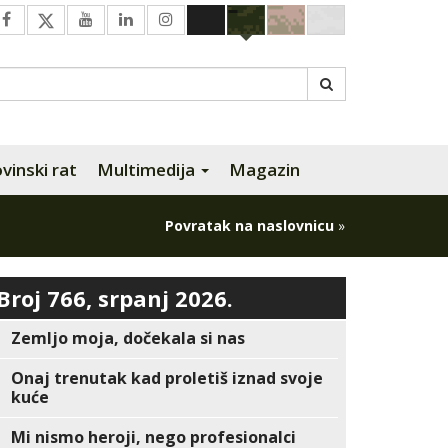
inski rat
Multimedija
Magazin
Povratak na naslovnicu
»
Broj 766, srpanj 2026.
Zemljo moja, dočekala si nas
Onaj trenutak kad proletiš iznad svoje
kuće
Mi nismo heroji, nego profesionalci