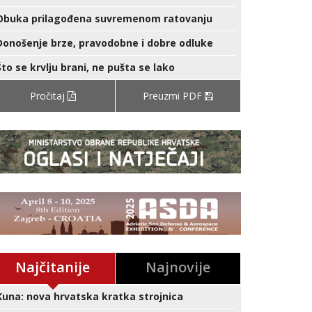
Obuka prilagođena suvremenom ratovanju
Donošenje brze, pravodobne i dobre odluke
Što se krvlju brani, ne pušta se lako
Pročitaj
Preuzmi PDF
Najčitanije
Najnovije
Kuna: nova hrvatska kratka strojnica