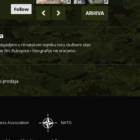
Follow
ARHIVA
a
 objavljeni u Hrvatskom vojniku nisu službeni stav
e RH. Rukopise i fotografije ne vraćamo.
-prodaja
ress Association
NATO