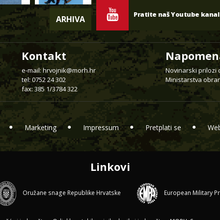
Pratite naš Youtube kanal
ARHIVA
Kontakt
Napomen
e-mail:
hrvojnik@morh.hr
Novinarski prilozi
tel: 0752 24 302
Ministarstva obran
fax: 385 1/3784 322
Marketing
Impressum
Pretplati se
Web
Linkovi
Oružane snage Republike Hrvatske
European Military P