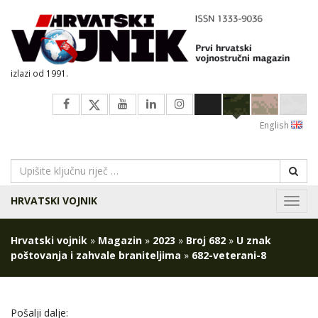
izlazi od 1991.
English
HRVATSKI VOJNIK
Navig
Hrvatski vojnik
»
Magazin
»
2023
»
Broj 682
»
U znak
poštovanja i zahvale braniteljima
»
682-veterani-8
Pošalji dalje: