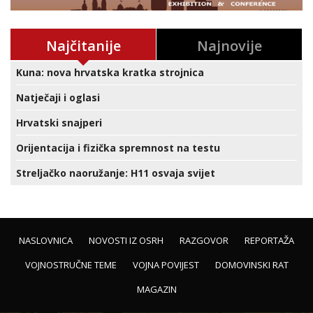
Najčitanije
Najnovije
Kuna: nova hrvatska kratka strojnica
Natječaji i oglasi
Hrvatski snajperi
Orijentacija i fizička spremnost na testu
Streljačko naoružanje: H11 osvaja svijet
NASLOVNICA
NOVOSTI IZ OSRH
RAZGOVOR
REPORTAŽA
VOJNOSTRUČNE TEME
VOJNA POVIJEST
DOMOVINSKI RAT
MAGAZIN