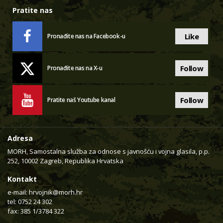
Pratite nas
Like
Pronađite nas na Facebook-u
Follow
Pronađite nas na X-u
Follow
Pratite naš Youtube kanal
Adresa
MORH, Samostalna služba za odnose s javnošću i vojna glasila, p.p.
252, 10002 Zagreb, Republika Hrvatska
Kontakt
e-mail:
hrvojnik@morh.hr
tel: 0752 24 302
fax: 385 1/3784 322