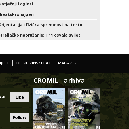
Natječaji i oglasi
Hrvatski snajperi
Orijentacija i fizička spremnost na testu
Streljačko naoružanje: H11 osvaja svijet
IJEST
DOMOVINSKI RAT
MAGAZIN
CROMIL - arhiva
Like
k-u
Follow