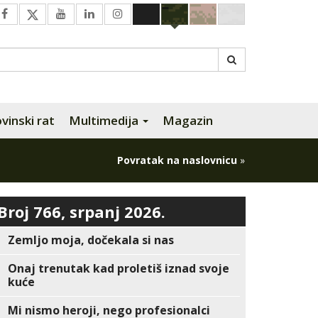
inski rat
Multimedija
Magazin
Povratak na naslovnicu
»
Broj 766, srpanj 2026.
Zemljo moja, dočekala si nas
Onaj trenutak kad proletiš iznad svoje
kuće
Mi nismo heroji, nego profesionalci