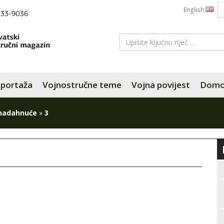
English
portaža
Vojnostručne teme
Vojna povijest
Domov
 nadahnuće
»
3