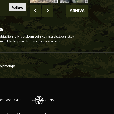
Follow
ARHIVA
a
 objavljeni u Hrvatskom vojniku nisu službeni stav
e RH. Rukopise i fotografije ne vraćamo.
-prodaja
ress Association
NATO