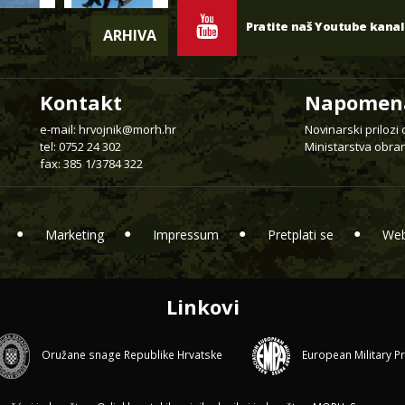
Pratite naš Youtube kanal
ARHIVA
Kontakt
Napomen
e-mail:
hrvojnik@morh.hr
Novinarski prilozi
tel: 0752 24 302
Ministarstva obran
fax: 385 1/3784 322
Marketing
Impressum
Pretplati se
Web
Linkovi
Oružane snage Republike Hrvatske
European Military P