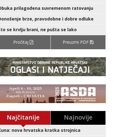
Obuka prilagođena suvremenom ratovanju
Donošenje brze, pravodobne i dobre odluke
Što se krvlju brani, ne pušta se lako
Pročitaj
Preuzmi PDF
Najčitanije
Najnovije
Kuna: nova hrvatska kratka strojnica