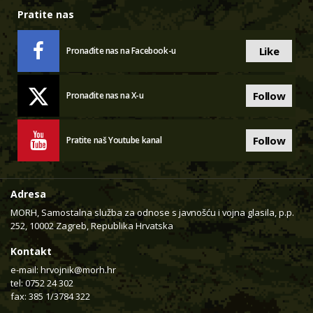
Pratite nas
Like
Pronađite nas na Facebook-u
Follow
Pronađite nas na X-u
Follow
Pratite naš Youtube kanal
Adresa
MORH, Samostalna služba za odnose s javnošću i vojna glasila, p.p.
252, 10002 Zagreb, Republika Hrvatska
Kontakt
e-mail:
hrvojnik@morh.hr
tel: 0752 24 302
fax: 385 1/3784 322