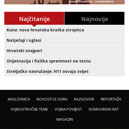
Najčitanije
Najnovije
Kuna: nova hrvatska kratka strojnica
Natječaji i oglasi
Hrvatski snajperi
Orijentacija i fizička spremnost na testu
Streljačko naoružanje: H11 osvaja svijet
NASLOVNICA
NOVOSTI IZ OSRH
RAZGOVOR
REPORTAŽA
VOJNOSTRUČNE TEME
VOJNA POVIJEST
DOMOVINSKI RAT
MAGAZIN