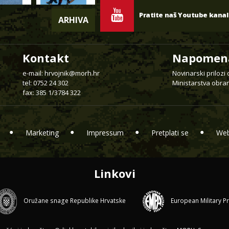
Pratite naš Youtube kanal
ARHIVA
Kontakt
Napomen
e-mail:
hrvojnik@morh.hr
Novinarski prilozi
tel: 0752 24 302
Ministarstva obran
fax: 385 1/3784 322
Marketing
Impressum
Pretplati se
Web
Linkovi
Oružane snage Republike Hrvatske
European Military P