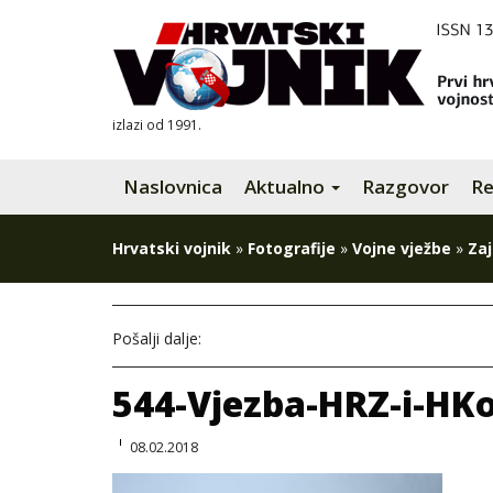
izlazi od 1991.
Naslovnica
Aktualno
Razgovor
Re
Hrvatski vojnik
»
Fotografije
»
Vojne vježbe
»
Zaj
Pošalji dalje:
544-Vjezba-HRZ-i-HK
08.02.2018