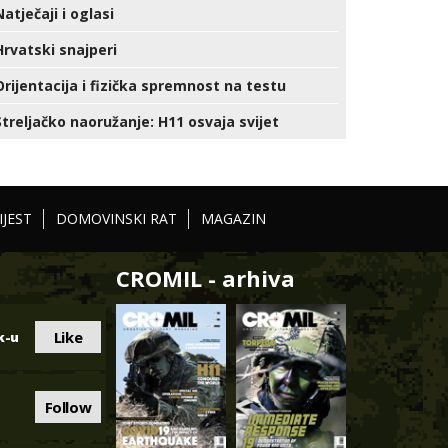
Natječaji i oglasi
Hrvatski snajperi
Orijentacija i fizička spremnost na testu
Streljačko naoružanje: H11 osvaja svijet
IJEST
DOMOVINSKI RAT
MAGAZIN
CROMIL - arhiva
Like
k-u
Follow