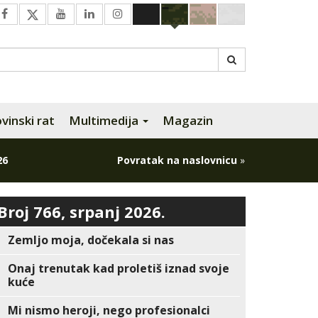
inski rat
Multimedija
Magazin
26
Povratak na naslovnicu
»
Broj 766, srpanj 2026.
Zemljo moja, dočekala si nas
Onaj trenutak kad proletiš iznad svoje
kuće
Mi nismo heroji, nego profesionalci