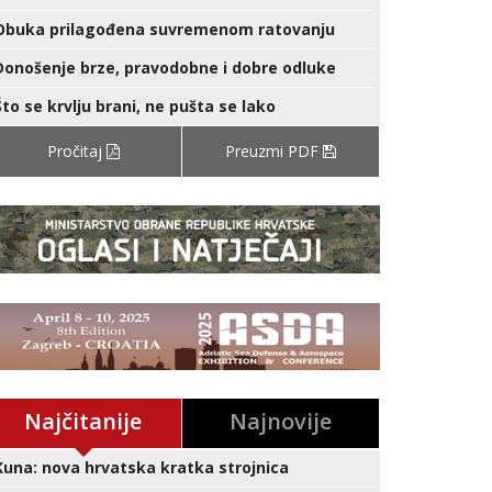
Obuka prilagođena suvremenom ratovanju
Donošenje brze, pravodobne i dobre odluke
Što se krvlju brani, ne pušta se lako
Pročitaj
Preuzmi PDF
Najčitanije
Najnovije
Kuna: nova hrvatska kratka strojnica