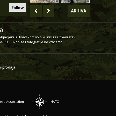
Follow
ARHIVA
a
 objavljeni u Hrvatskom vojniku nisu službeni stav
e RH. Rukopise i fotografije ne vraćamo.
-prodaja
ress Association
NATO