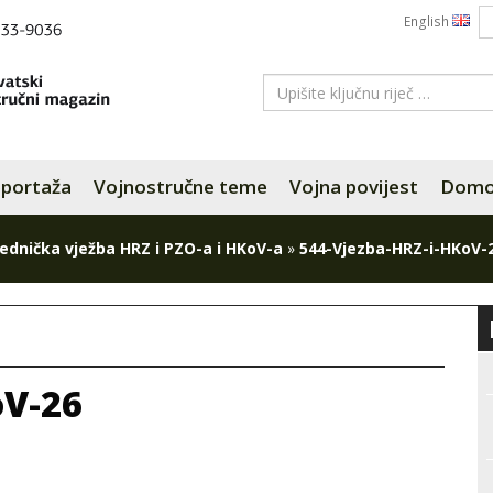
English
portaža
Vojnostručne teme
Vojna povijest
Domov
ednička vježba HRZ i PZO-a i HKoV-a
»
544-Vjezba-HRZ-i-HKoV-
oV-26