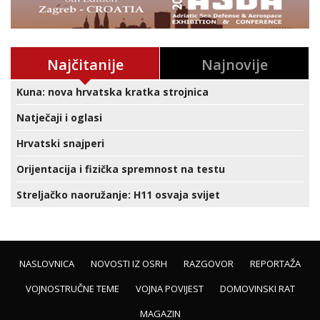
Najčitanije
Najnovije
Kuna: nova hrvatska kratka strojnica
Natječaji i oglasi
Hrvatski snajperi
Orijentacija i fizička spremnost na testu
Streljačko naoružanje: H11 osvaja svijet
NASLOVNICA
NOVOSTI IZ OSRH
RAZGOVOR
REPORTAŽA
VOJNOSTRUČNE TEME
VOJNA POVIJEST
DOMOVINSKI RAT
MAGAZIN