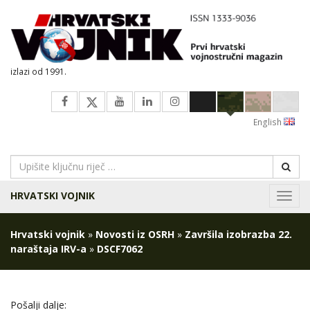
izlazi od 1991.
English
HRVATSKI VOJNIK
Navig
Hrvatski vojnik
»
Novosti iz OSRH
»
Završila izobrazba 22.
naraštaja IRV-a
»
DSCF7062
Pošalji dalje: