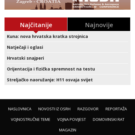
Najčitanije
Najnovije
Kuna: nova hrvatska kratka strojnica
Natječaji i oglasi
Hrvatski snajperi
Orijentacija i fizička spremnost na testu
Streljačko naoružanje: H11 osvaja svijet
NASLOVNICA
NOVOSTI IZ OSRH
RAZGOVOR
REPORTAŽA
VOJNOSTRUČNE TEME
VOJNA POVIJEST
DOMOVINSKI RAT
MAGAZIN