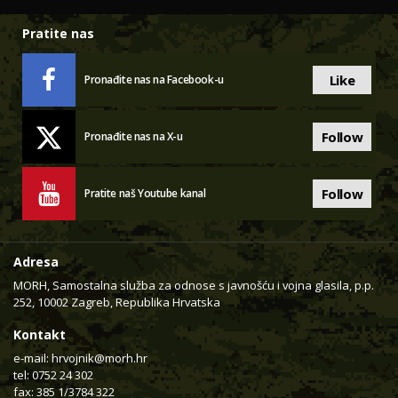
Pratite nas
Like
Pronađite nas na Facebook-u
Follow
Pronađite nas na X-u
Follow
Pratite naš Youtube kanal
Adresa
MORH, Samostalna služba za odnose s javnošću i vojna glasila, p.p.
252, 10002 Zagreb, Republika Hrvatska
Kontakt
e-mail:
hrvojnik@morh.hr
tel: 0752 24 302
fax: 385 1/3784 322