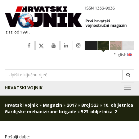
izlazi od 1991.
English
HRVATSKI VOJNIK
Navig
Hrvatski vojnik
»
Magazin
»
2017
»
Broj 523
»
10. obljetnica
Gardijske mehanizirane brigade
»
523-obljetnica-2
Pošalji dalje: