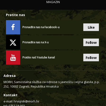
MAGAZIN
Pratite nas
Like
Pronađite nas na Facebook-u
Follow
Pronađite nas na X-u
Follow
Pratite naš Youtube kanal
Adresa
MORH, Samostalna služba za odnose s javnošću i vojna glasila, p.p.
252, 10002 Zagreb, Republika Hrvatska
Kontakt
e-mail:
hrvojnik@morh.hr
tel: 0752 24 302