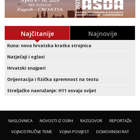
Najčitanije
Najnovije
Kuna: nova hrvatska kratka strojnica
Natječaji i oglasi
Hrvatski snajperi
Orijentacija i fizička spremnost na testu
Streljačko naoružanje: H11 osvaja svijet
NASLOVNICA
NOVOSTI IZ OSRH
RAZGOVOR
REPORTAŽA
VOJNOSTRUČNE TEME
VOJNA POVIJEST
DOMOVINSKI RAT