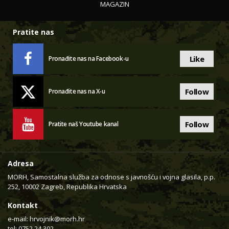
MAGAZIN
Pratite nas
Like
Pronađite nas na Facebook-u
Follow
Pronađite nas na X-u
Follow
Pratite naš Youtube kanal
Adresa
MORH, Samostalna služba za odnose s javnošću i vojna glasila, p.p.
252, 10002 Zagreb, Republika Hrvatska
Kontakt
e-mail:
hrvojnik@morh.hr
tel: 0752 24 302