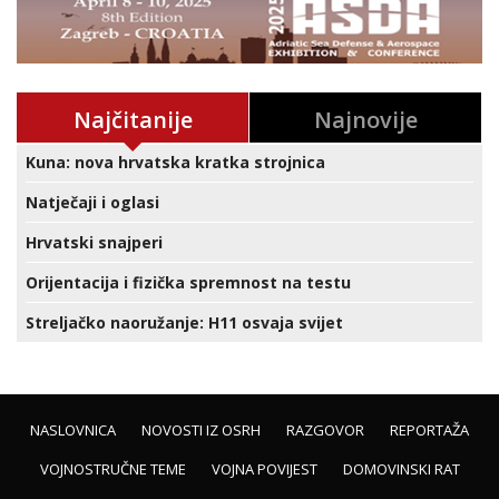
Najčitanije
Najnovije
Kuna: nova hrvatska kratka strojnica
Natječaji i oglasi
Hrvatski snajperi
Orijentacija i fizička spremnost na testu
Streljačko naoružanje: H11 osvaja svijet
NASLOVNICA
NOVOSTI IZ OSRH
RAZGOVOR
REPORTAŽA
VOJNOSTRUČNE TEME
VOJNA POVIJEST
DOMOVINSKI RAT