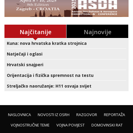
Najčitanije
Najnovije
Kuna: nova hrvatska kratka strojnica
Natječaji i oglasi
Hrvatski snajperi
Orijentacija i fizička spremnost na testu
Streljačko naoružanje: H11 osvaja svijet
NASLOVNICA
NOVOSTI IZ OSRH
RAZGOVOR
REPORTAŽA
VOJNOSTRUČNE TEME
VOJNA POVIJEST
DOMOVINSKI RAT