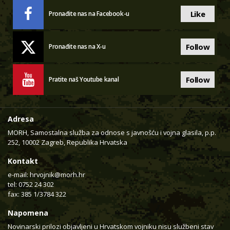
Like
Pronađite nas na Facebook-u
Follow
Pronađite nas na X-u
Follow
Pratite naš Youtube kanal
Adresa
MORH, Samostalna služba za odnose s javnošću i vojna glasila, p.p.
252, 10002 Zagreb, Republika Hrvatska
Kontakt
e-mail:
hrvojnik@morh.hr
tel: 0752 24 302
fax: 385 1/3784 322
Napomena
Novinarski prilozi objavljeni u Hrvatskom vojniku nisu službeni stav