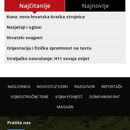
Najčitanije
Najnovije
Kuna: nova hrvatska kratka strojnica
Natječaji i oglasi
Hrvatski snajperi
Orijentacija i fizička spremnost na testu
Streljačko naoružanje: H11 osvaja svijet
NASLOVNICA
NOVOSTI IZ OSRH
RAZGOVOR
REPORTAŽA
VOJNOSTRUČNE TEME
VOJNA POVIJEST
DOMOVINSKI RAT
MAGAZIN
Pratite nas