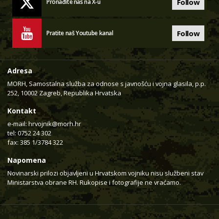
Follow
Pronađite nas na X-u
Follow
Pratite naš Youtube kanal
Adresa
MORH, Samostalna služba za odnose s javnošću i vojna glasila, p.p.
252, 10002 Zagreb, Republika Hrvatska
Kontakt
e-mail:
hrvojnik@morh.hr
tel: 0752 24 302
fax: 385 1/3784 322
Napomena
Novinarski prilozi objavljeni u Hrvatskom vojniku nisu službeni stav
Ministarstva obrane RH. Rukopise i fotografije ne vraćamo.