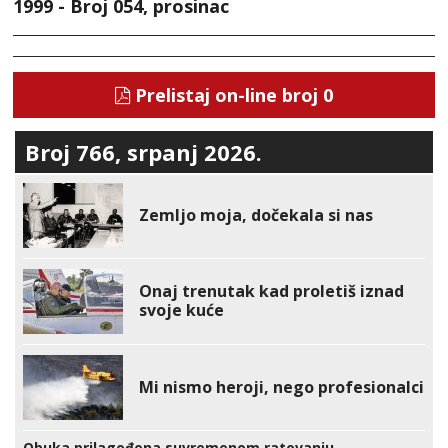
1999 - Broj 054, prosinac
Prelistaj on-line broj 0
Broj 766, srpanj 2026.
Zemljo moja, dočekala si nas
Onaj trenutak kad proletiš iznad
svoje kuće
Mi nismo heroji, nego profesionalci
Obuka prilagođena suvremenom ratovanju