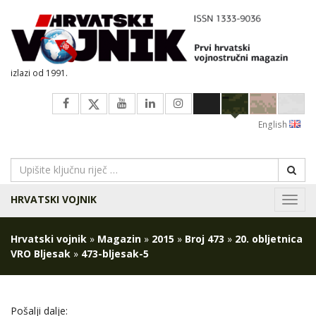
izlazi od 1991.
English
HRVATSKI VOJNIK
Navig
Hrvatski vojnik
»
Magazin
»
2015
»
Broj 473
»
20. obljetnica
VRO Bljesak
»
473-bljesak-5
Pošalji dalje: