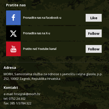
Pratite nas
Like
Pronađite nas na Facebook-u
Follow
Pronađite nas na X-u
Follow
Pratite naš Youtube kanal
Adresa
MORH, Samostalna služba za odnose s javnošću i vojna glasila, p.p.
252, 10002 Zagreb, Republika Hrvatska
Kontakt
e-mail:
hrvojnik@morh.hr
tel: 0752 24 302
fax: 385 1/3784 322