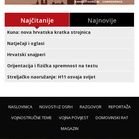
Najčitanije
Najnovije
Kuna: nova hrvatska kratka strojnica
Natječaji i oglasi
Hrvatski snajperi
Orijentacija i fizička spremnost na testu
Streljačko naoružanje: H11 osvaja svijet
NASLOVNICA
NOVOSTI IZ OSRH
RAZGOVOR
REPORTAŽA
VOJNOSTRUČNE TEME
VOJNA POVIJEST
DOMOVINSKI RAT
MAGAZIN