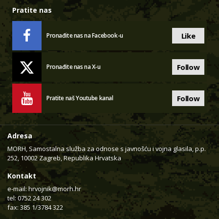
Pratite nas
Like
Pronađite nas na Facebook-u
Follow
Pronađite nas na X-u
Follow
Pratite naš Youtube kanal
Adresa
MORH, Samostalna služba za odnose s javnošću i vojna glasila, p.p.
252, 10002 Zagreb, Republika Hrvatska
Kontakt
e-mail:
hrvojnik@morh.hr
tel: 0752 24 302
fax: 385 1/3784 322