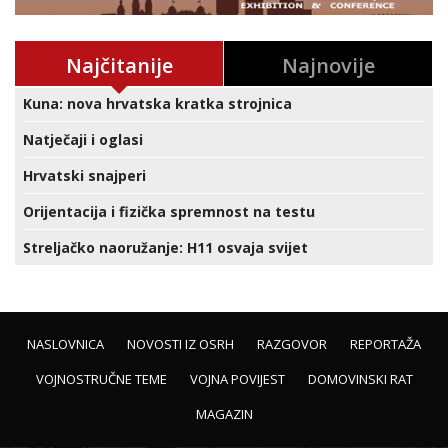
Najčitanije
Najnovije
Kuna: nova hrvatska kratka strojnica
Natječaji i oglasi
Hrvatski snajperi
Orijentacija i fizička spremnost na testu
Streljačko naoružanje: H11 osvaja svijet
NASLOVNICA
NOVOSTI IZ OSRH
RAZGOVOR
REPORTAŽA
VOJNOSTRUČNE TEME
VOJNA POVIJEST
DOMOVINSKI RAT
MAGAZIN