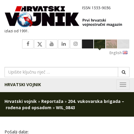
izlazi od 1991.
English
HRVATSKI VOJNIK
Navig
Hrvatski vojnik
»
Reportaža
»
204. vukovarska brigada –
rođena pod opsadom
»
WIL_0843
Pošalji dalje: