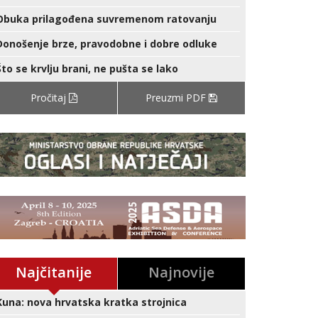
Obuka prilagođena suvremenom ratovanju
Donošenje brze, pravodobne i dobre odluke
Što se krvlju brani, ne pušta se lako
Pročitaj
Preuzmi PDF
Najčitanije
Najnovije
Kuna: nova hrvatska kratka strojnica