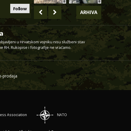
Follow
ARHIVA
a
 objavljeni u Hrvatskom vojniku nisu službeni stav
e RH. Rukopise i fotografije ne vraćamo.
-prodaja
ress Association
NATO