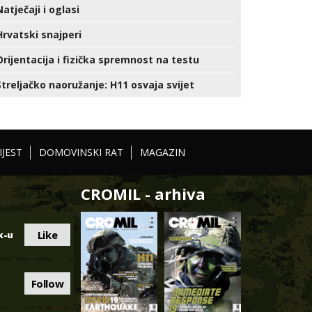
Natječaji i oglasi
Hrvatski snajperi
Orijentacija i fizička spremnost na testu
Streljačko naoružanje: H11 osvaja svijet
IJEST
DOMOVINSKI RAT
MAGAZIN
CROMIL - arhiva
Like
k-u
Follow