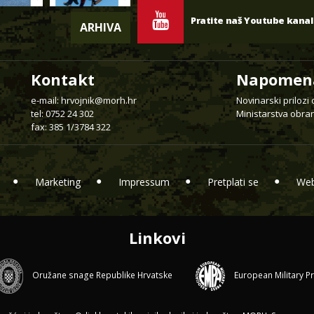
Pratite naš Youtube kanal
ARHIVA
Kontakt
Napomen
e-mail:
hrvojnik@morh.hr
Novinarski prilozi
tel: 0752 24 302
Ministarstva obran
fax: 385 1/3784 322
Marketing
Impressum
Pretplati se
Web
Linkovi
Oružane snage Republike Hrvatske
European Military P