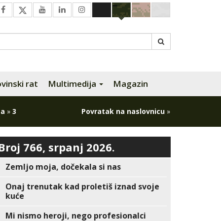
inski rat
Multimedija
Magazin
-a
»
3
Povratak na naslovnicu
»
Broj 766, srpanj 2026.
Zemljo moja, dočekala si nas
Onaj trenutak kad proletiš iznad svoje
kuće
Mi nismo heroji, nego profesionalci