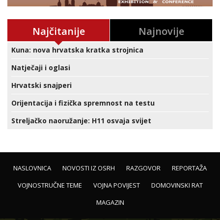
Najčitanije
Najnovije
Kuna: nova hrvatska kratka strojnica
Natječaji i oglasi
Hrvatski snajperi
Orijentacija i fizička spremnost na testu
Streljačko naoružanje: H11 osvaja svijet
NASLOVNICA
NOVOSTI IZ OSRH
RAZGOVOR
REPORTAŽA
VOJNOSTRUČNE TEME
VOJNA POVIJEST
DOMOVINSKI RAT
MAGAZIN