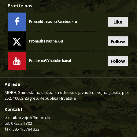
Pratite nas
Like
Pronađite nas na Facebook-u
Follow
Pronađite nas na X-u
Follow
Pratite naš Youtube kanal
Adresa
MORH, Samostalna služba za odnose s javnošću i vojna glasila, p.p.
252, 10002 Zagreb, Republika Hrvatska
Kontakt
e-mail:
hrvojnik@morh.hr
tel: 0752 24 302
fax: 385 1/3784 322