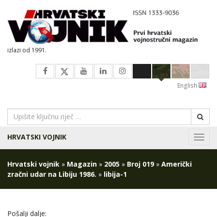
izlazi od 1991.
English
HRVATSKI VOJNIK
Navig
Hrvatski vojnik
»
Magazin
»
2005
»
Broj 019
»
Američki
zračni udar na Libiju 1986.
»
libija-1
Pošalji dalje: