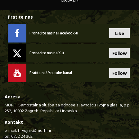
MAGAZIN
Pratite nas
Like
Pronađite nas na Facebook-u
Follow
Pronađite nas na X-u
Follow
Pratite naš Youtube kanal
Adresa
MORH, Samostalna služba za odnose s javnošću i vojna glasila, p.p.
252, 10002 Zagreb, Republika Hrvatska
Kontakt
e-mail:
hrvojnik@morh.hr
tel: 0752 24 302