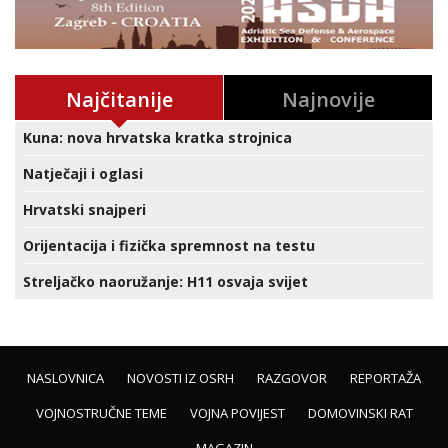
Najčitanije
Najnovije
Kuna: nova hrvatska kratka strojnica
Natječaji i oglasi
Hrvatski snajperi
Orijentacija i fizička spremnost na testu
Streljačko naoružanje: H11 osvaja svijet
NASLOVNICA
NOVOSTI IZ OSRH
RAZGOVOR
REPORTAŽA
VOJNOSTRUČNE TEME
VOJNA POVIJEST
DOMOVINSKI RAT