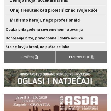
Zemljo moja, dočekala si nas
Onaj trenutak kad proletiš iznad svoje kuće
Mi nismo heroji, nego profesionalci
Obuka prilagođena suvremenom ratovanju
Donošenje brze, pravodobne i dobre odluke
Što se krvlju brani, ne pušta se lako
Pročitaj
Preuzmi PDF