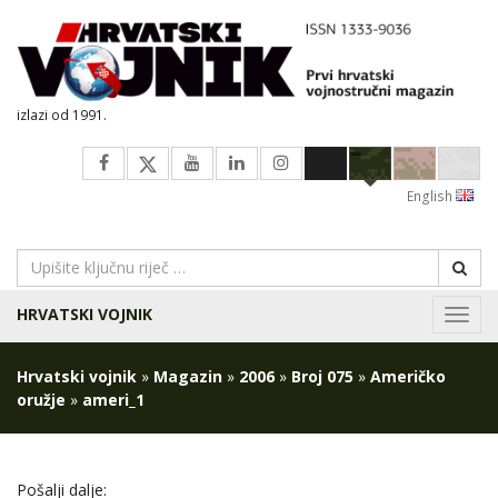
izlazi od 1991.
English
HRVATSKI VOJNIK
Navig
Hrvatski vojnik
»
Magazin
»
2006
»
Broj 075
»
Američko
oružje
»
ameri_1
Pošalji dalje: