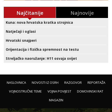
Najčitanije
Najnovije
Kuna: nova hrvatska kratka strojnica
Natječaji i oglasi
Hrvatski snajperi
Orijentacija i fizička spremnost na testu
Streljačko naoružanje: H11 osvaja svijet
NASLOVNICA
NOVOSTI IZ OSRH
RAZGOVOR
REPORTAŽA
VOJNOSTRUČNE TEME
VOJNA POVIJEST
DOMOVINSKI RAT
MAGAZIN