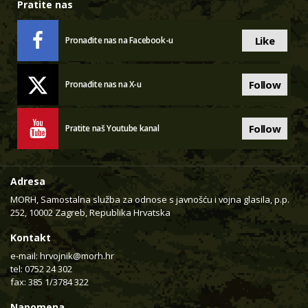
Pratite nas
Like
Pronađite nas na Facebook-u
Follow
Pronađite nas na X-u
Follow
Pratite naš Youtube kanal
Adresa
MORH, Samostalna služba za odnose s javnošću i vojna glasila, p.p.
252, 10002 Zagreb, Republika Hrvatska
Kontakt
e-mail:
hrvojnik@morh.hr
tel: 0752 24 302
fax: 385 1/3784 322
Napomena