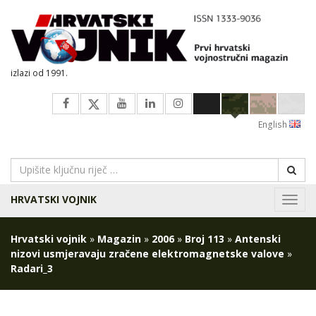
izlazi od 1991.
English
HRVATSKI VOJNIK
Navig
Hrvatski vojnik
»
Magazin
»
2006
»
Broj 113
»
Antenski
nizovi usmjeravaju zračene elektromagnetske valove
»
Radari_3