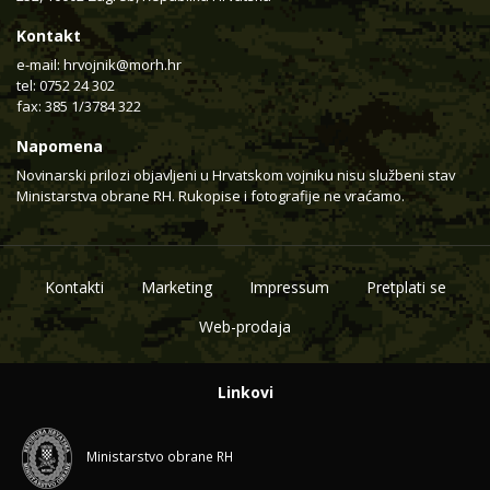
Kontakt
e-mail:
hrvojnik@morh.hr
tel: 0752 24 302
fax: 385 1/3784 322
Napomena
Novinarski prilozi objavljeni u Hrvatskom vojniku nisu službeni stav
Ministarstva obrane RH. Rukopise i fotografije ne vraćamo.
Kontakti
Marketing
Impressum
Pretplati se
Web-prodaja
Linkovi
Ministarstvo obrane RH