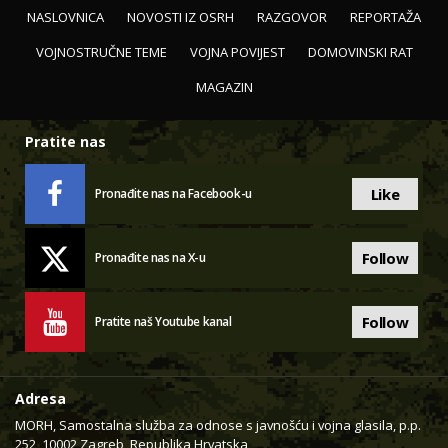
NASLOVNICA
NOVOSTI IZ OSRH
RAZGOVOR
REPORTAŽA
VOJNOSTRUČNE TEME
VOJNA POVIJEST
DOMOVINSKI RAT
MAGAZIN
Pratite nas
Like
Pronađite nas na Facebook-u
Follow
Pronađite nas na X-u
Follow
Pratite naš Youtube kanal
Adresa
MORH, Samostalna služba za odnose s javnošću i vojna glasila, p.p.
252, 10002 Zagreb, Republika Hrvatska