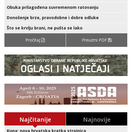
Obuka prilagođena suvremenom ratovanju
Donošenje brze, pravodobne i dobre odluke
Što se krvlju brani, ne pušta se lako
Pročitaj
Preuzmi PDF
Najčitanije
Najnovije
Kuna: nova hrvatska kratka strojnica