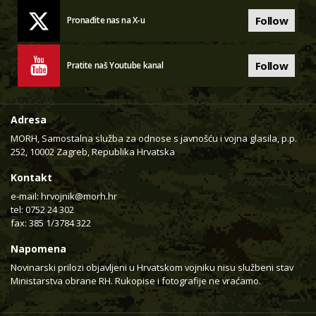
Follow
Pronađite nas na X-u
Follow
Pratite naš Youtube kanal
Adresa
MORH, Samostalna služba za odnose s javnošću i vojna glasila, p.p.
252, 10002 Zagreb, Republika Hrvatska
Kontakt
e-mail:
hrvojnik@morh.hr
tel: 0752 24 302
fax: 385 1/3784 322
Napomena
Novinarski prilozi objavljeni u Hrvatskom vojniku nisu službeni stav
Ministarstva obrane RH. Rukopise i fotografije ne vraćamo.