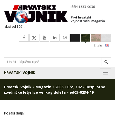
izlazi od 1991.
English
HRVATSKI VOJNIK
Navig
Hrvatski vojnik
»
Magazin
»
2006
»
Broj 102
»
Bespilotne
izvidničke letjelice velikog doleta
»
ed05-0234-19
Pošalji dalje: