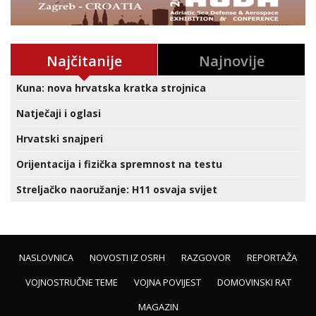
Najčitanije
Najnovije
Kuna: nova hrvatska kratka strojnica
Natječaji i oglasi
Hrvatski snajperi
Orijentacija i fizička spremnost na testu
Streljačko naoružanje: H11 osvaja svijet
NASLOVNICA
NOVOSTI IZ OSRH
RAZGOVOR
REPORTAŽA
VOJNOSTRUČNE TEME
VOJNA POVIJEST
DOMOVINSKI RAT
MAGAZIN