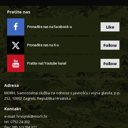
Pratite nas
Like
Pronađite nas na Facebook-u
Follow
Pronađite nas na X-u
Follow
Pratite naš Youtube kanal
Adresa
MORH, Samostalna služba za odnose s javnošću i vojna glasila, p.p.
252, 10002 Zagreb, Republika Hrvatska
Kontakt
e-mail:
hrvojnik@morh.hr
tel: 0752 24 302
fax: 385 1/3784 322