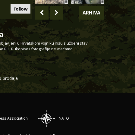
Follow
ARHIVA
a
 objavljeni u Hrvatskom vojniku nisu službeni stav
e RH. Rukopise i fotografije ne vraćamo.
-prodaja
ress Association
NATO