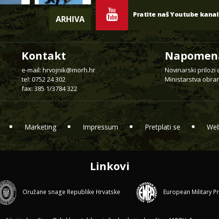
Pratite naš Youtube kanal
ARHIVA
Kontakt
Napomen
e-mail:
hrvojnik@morh.hr
Novinarski prilozi
tel: 0752 24 302
Ministarstva obran
fax: 385 1/3784 322
Marketing
Impressum
Pretplati se
Web
Linkovi
Oružane snage Republike Hrvatske
European Military P