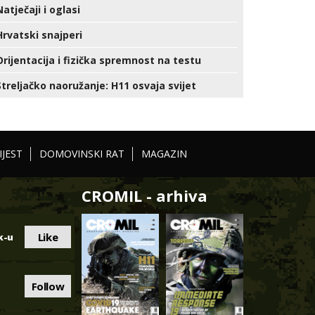
Natječaji i oglasi
Hrvatski snajperi
Orijentacija i fizička spremnost na testu
Streljačko naoružanje: H11 osvaja svijet
IJEST
DOMOVINSKI RAT
MAGAZIN
CROMIL - arhiva
Like
k-u
Follow