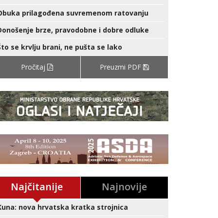
Obuka prilagođena suvremenom ratovanju
Donošenje brze, pravodobne i dobre odluke
Što se krvlju brani, ne pušta se lako
Pročitaj
Preuzmi PDF
Najčitanije
Najnovije
Kuna: nova hrvatska kratka strojnica