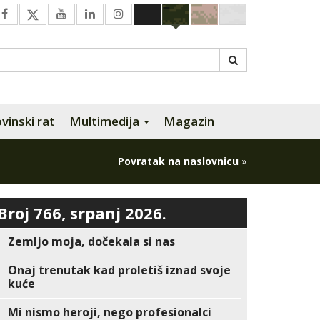
inski rat
Multimedija
Magazin
Povratak na naslovnicu
»
Broj 766, srpanj 2026.
Zemljo moja, dočekala si nas
Onaj trenutak kad proletiš iznad svoje
kuće
Mi nismo heroji, nego profesionalci