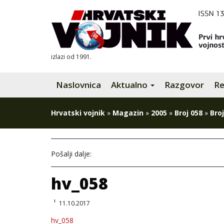
izlazi od 1991.
Naslovnica
Aktualno
Razgovor
Re
Hrvatski vojnik
»
Magazin
»
2005
»
Broj 058
»
Broj
Pošalji dalje:
hv_058
11.10.2017
hv_058