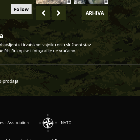
Follow
ARHIVA
a
 objavljeni u Hrvatskom vojniku nisu službeni stav
e RH. Rukopise i fotografije ne vraćamo.
-prodaja
ress Association
NATO