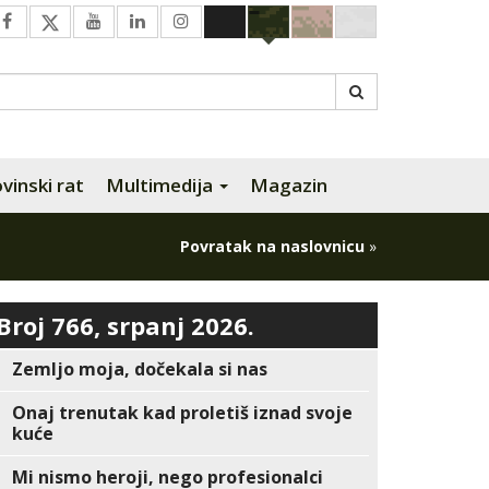
inski rat
Multimedija
Magazin
Povratak na naslovnicu
»
Broj 766, srpanj 2026.
Zemljo moja, dočekala si nas
Onaj trenutak kad proletiš iznad svoje
kuće
Mi nismo heroji, nego profesionalci