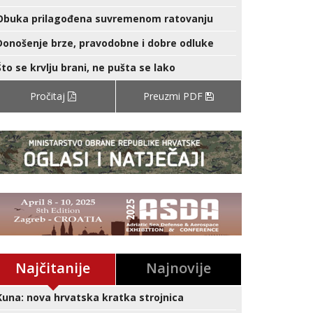
Obuka prilagođena suvremenom ratovanju
Donošenje brze, pravodobne i dobre odluke
Što se krvlju brani, ne pušta se lako
Pročitaj
Preuzmi PDF
Najčitanije
Najnovije
Kuna: nova hrvatska kratka strojnica