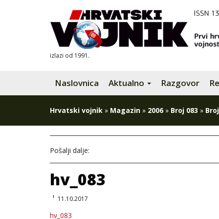
izlazi od 1991.
Naslovnica
Aktualno
Razgovor
Re
Hrvatski vojnik
»
Magazin
»
2006
»
Broj 083
»
Broj
Pošalji dalje:
hv_083
11.10.2017
hv_083