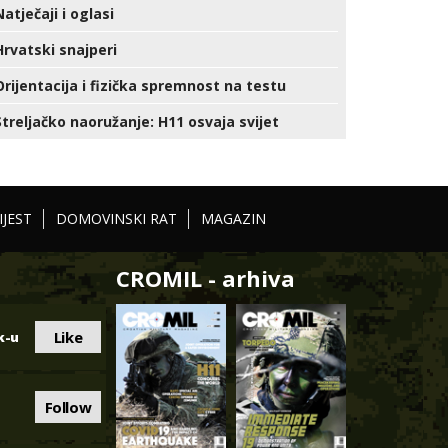
Natječaji i oglasi
Hrvatski snajperi
Orijentacija i fizička spremnost na testu
Streljačko naoružanje: H11 osvaja svijet
IJEST
DOMOVINSKI RAT
MAGAZIN
CROMIL - arhiva
Like
k-u
Follow