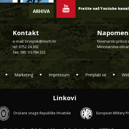
Pratite naš Youtube kanal
ARHIVA
Kontakt
Napomen
e-mail:
hrvojnik@morh.hr
Novinarski prilozi
tel: 0752 24 302
Ministarstva obran
fax: 385 1/3784 322
Marketing
Impressum
Pretplati se
Web
Linkovi
Oružane snage Republike Hrvatske
European Military P