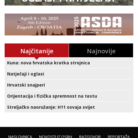
Najčitanije
Najnovije
Kuna: nova hrvatska kratka strojnica
Natječaji i oglasi
Hrvatski snajperi
Orijentacija i fizička spremnost na testu
Streljačko naoružanje: H11 osvaja svijet
NASLOVNICA
NOVOSTI IZ OSRH
RAZGOVOR
REPORTAŽA