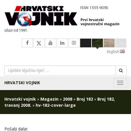
izlazi od 1991.
English
HRVATSKI VOJNIK
Navig
Hrvatski vojnik
»
Magazin
»
2008
»
Broj 182
»
Broj 182,
travanj 2008.
»
hv-182-cover-large
Pošalji dalje: