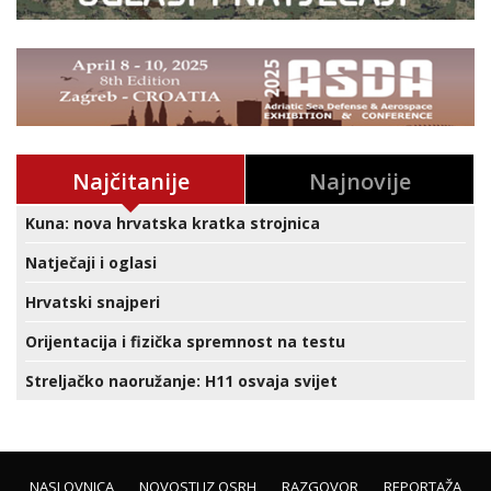
Najčitanije
Najnovije
Kuna: nova hrvatska kratka strojnica
Natječaji i oglasi
Hrvatski snajperi
Orijentacija i fizička spremnost na testu
Streljačko naoružanje: H11 osvaja svijet
NASLOVNICA
NOVOSTI IZ OSRH
RAZGOVOR
REPORTAŽA