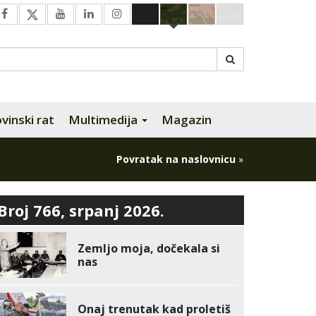
inski rat
Multimedija
Magazin
Povratak na naslovnicu
»
Broj 766, srpanj 2026.
Zemljo moja, dočekala si
nas
Onaj trenutak kad proletiš