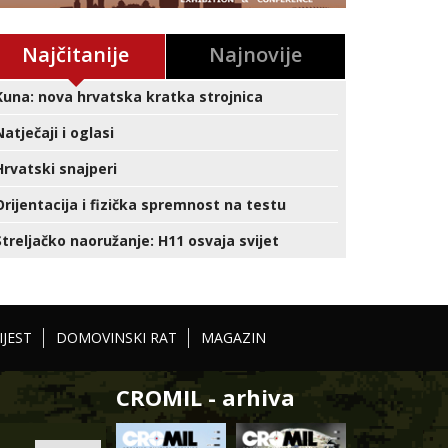
Najčitanije
Najnovije
Kuna: nova hrvatska kratka strojnica
Natječaji i oglasi
Hrvatski snajperi
Orijentacija i fizička spremnost na testu
Streljačko naoružanje: H11 osvaja svijet
IJEST
DOMOVINSKI RAT
MAGAZIN
CROMIL - arhiva