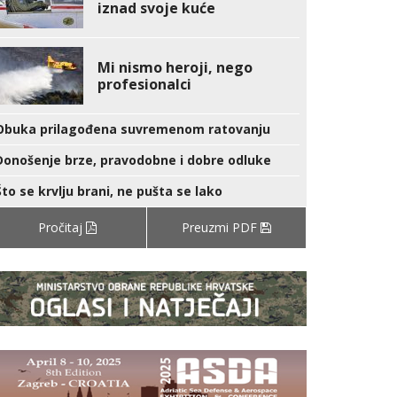
iznad svoje kuće
Mi nismo heroji, nego
profesionalci
Obuka prilagođena suvremenom ratovanju
Donošenje brze, pravodobne i dobre odluke
Što se krvlju brani, ne pušta se lako
Pročitaj
Preuzmi PDF