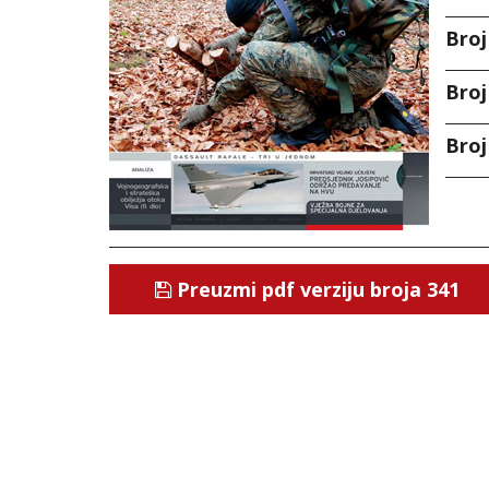
Broj
Broj
Broj
Preuzmi pdf verziju broja 341