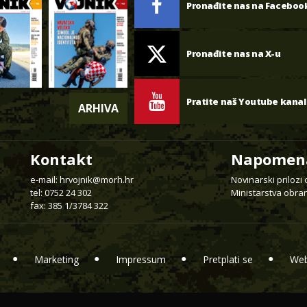
Pronađite nas na Faceboo
Pronađite nas na X-u
Pratite naš Youtube kanal
ARHIVA
Kontakt
Napomen
e-mail:
hrvojnik@morh.hr
Novinarski prilozi
tel: 0752 24 302
Ministarstva obran
fax: 385 1/3784 322
Marketing
Impressum
Pretplati se
Web