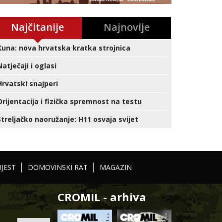
Najčitanije
Najnovije
Kuna: nova hrvatska kratka strojnica
Natječaji i oglasi
Hrvatski snajperi
Orijentacija i fizička spremnost na testu
Streljačko naoružanje: H11 osvaja svijet
IJEST
DOMOVINSKI RAT
MAGAZIN
CROMIL - arhiva