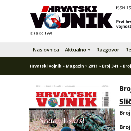
izlazi od 1991.
Naslovnica
Aktualno
Razgovor
Re
Hrvatski vojnik
»
Magazin
»
2011
»
Broj 341
»
Broj
Bro
Sli
Broj
Broj