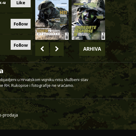
Like
k-u
Follow
Follow
ARHIVA
a
 objavljeni u Hrvatskom vojniku nisu službeni stav
e RH. Rukopise i fotografije ne vraćamo.
-prodaja