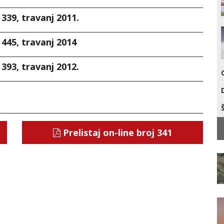
 339, travanj 2011.
 445, travanj 2014
 393, travanj 2012.
Prelistaj on-line broj 341