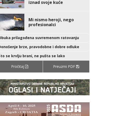
iznad svoje kuće
Mi nismo heroji, nego
profesionalci
Obuka prilagođena suvremenom ratovanju
Donošenje brze, pravodobne i dobre odluke
Što se krvlju brani, ne pušta se lako
Pročitaj
Preuzmi PDF