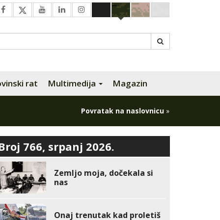
inski rat
Multimedija
Magazin
Povratak na naslovnicu
»
Broj 766, srpanj 2026.
Zemljo moja, dočekala si
nas
Onaj trenutak kad proletiš