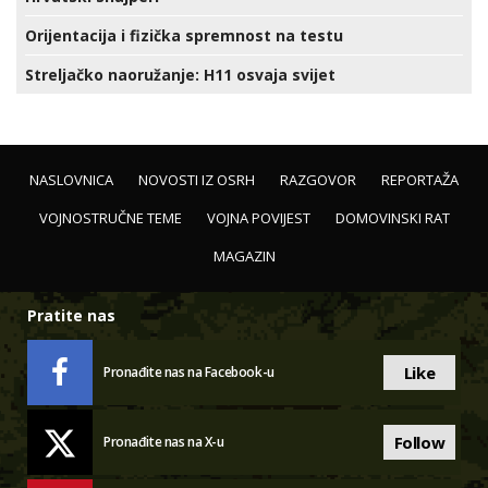
Orijentacija i fizička spremnost na testu
Streljačko naoružanje: H11 osvaja svijet
NASLOVNICA
NOVOSTI IZ OSRH
RAZGOVOR
REPORTAŽA
VOJNOSTRUČNE TEME
VOJNA POVIJEST
DOMOVINSKI RAT
MAGAZIN
Pratite nas
Like
Pronađite nas na Facebook-u
Follow
Pronađite nas na X-u