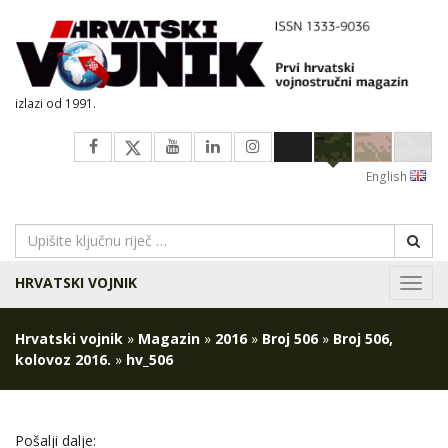
izlazi od 1991.
English
HRVATSKI VOJNIK
Navig
Hrvatski vojnik
»
Magazin
»
2016
»
Broj 506
»
Broj 506,
kolovoz 2016.
»
hv_506
Pošalji dalje: