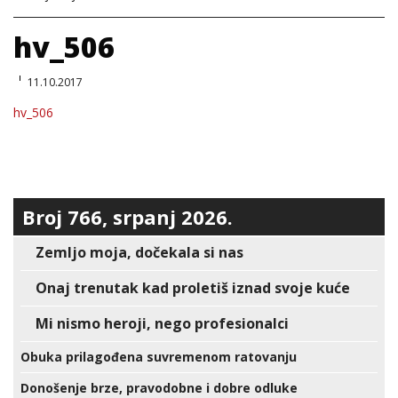
hv_506
11.10.2017
hv_506
Broj 766, srpanj 2026.
Zemljo moja, dočekala si nas
Onaj trenutak kad proletiš iznad svoje kuće
Mi nismo heroji, nego profesionalci
Obuka prilagođena suvremenom ratovanju
Donošenje brze, pravodobne i dobre odluke