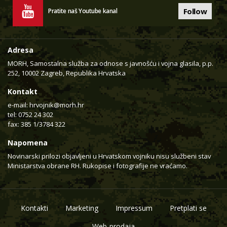
Follow
Pratite naš Youtube kanal
Adresa
MORH, Samostalna služba za odnose s javnošću i vojna glasila, p.p.
252, 10002 Zagreb, Republika Hrvatska
Kontakt
e-mail:
hrvojnik@morh.hr
tel: 0752 24 302
fax: 385 1/3784 322
Napomena
Novinarski prilozi objavljeni u Hrvatskom vojniku nisu službeni stav
Ministarstva obrane RH. Rukopise i fotografije ne vraćamo.
Kontakti
Marketing
Impressum
Pretplati se
Web-prodaja