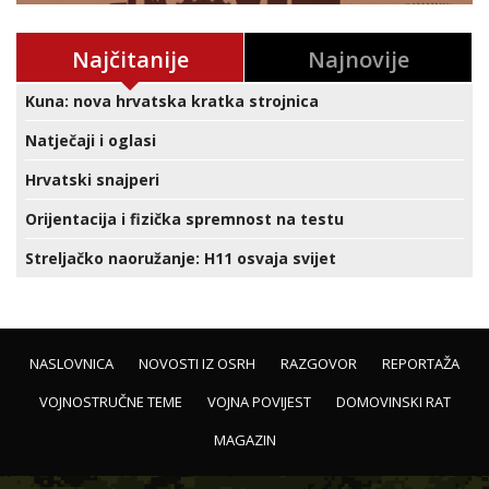
Najčitanije
Najnovije
Kuna: nova hrvatska kratka strojnica
Natječaji i oglasi
Hrvatski snajperi
Orijentacija i fizička spremnost na testu
Streljačko naoružanje: H11 osvaja svijet
NASLOVNICA
NOVOSTI IZ OSRH
RAZGOVOR
REPORTAŽA
VOJNOSTRUČNE TEME
VOJNA POVIJEST
DOMOVINSKI RAT
MAGAZIN