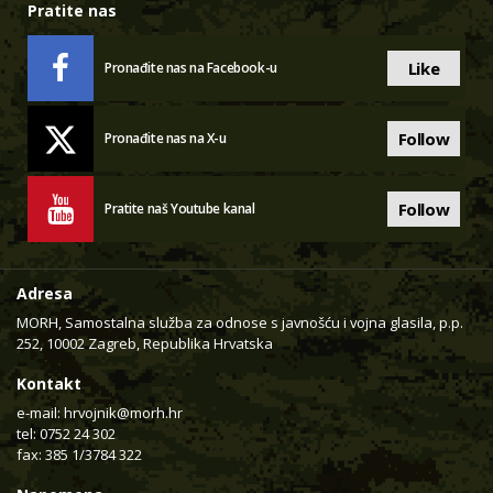
Pratite nas
Like
Pronađite nas na Facebook-u
Follow
Pronađite nas na X-u
Follow
Pratite naš Youtube kanal
Adresa
MORH, Samostalna služba za odnose s javnošću i vojna glasila, p.p.
252, 10002 Zagreb, Republika Hrvatska
Kontakt
e-mail:
hrvojnik@morh.hr
tel: 0752 24 302
fax: 385 1/3784 322