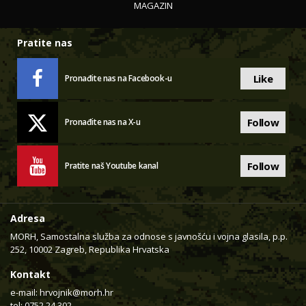
MAGAZIN
Pratite nas
Like
Pronađite nas na Facebook-u
Follow
Pronađite nas na X-u
Follow
Pratite naš Youtube kanal
Adresa
MORH, Samostalna služba za odnose s javnošću i vojna glasila, p.p.
252, 10002 Zagreb, Republika Hrvatska
Kontakt
e-mail:
hrvojnik@morh.hr
tel: 0752 24 302