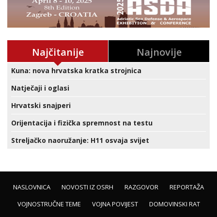
Najčitanije
Najnovije
Kuna: nova hrvatska kratka strojnica
Natječaji i oglasi
Hrvatski snajperi
Orijentacija i fizička spremnost na testu
Streljačko naoružanje: H11 osvaja svijet
NASLOVNICA
NOVOSTI IZ OSRH
RAZGOVOR
REPORTAŽA
VOJNOSTRUČNE TEME
VOJNA POVIJEST
DOMOVINSKI RAT