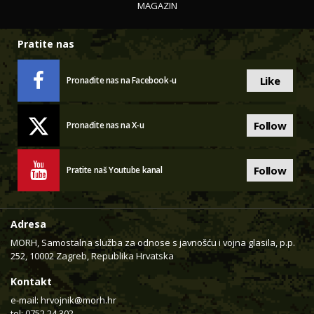
MAGAZIN
Pratite nas
Like
Pronađite nas na Facebook-u
Follow
Pronađite nas na X-u
Follow
Pratite naš Youtube kanal
Adresa
MORH, Samostalna služba za odnose s javnošću i vojna glasila, p.p.
252, 10002 Zagreb, Republika Hrvatska
Kontakt
e-mail:
hrvojnik@morh.hr
tel: 0752 24 302