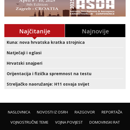
Najčitanije
Najnovije
Kuna: nova hrvatska kratka strojnica
Natječaji i oglasi
Hrvatski snajperi
Orijentacija i fizička spremnost na testu
Streljačko naoružanje: H11 osvaja svijet
NASLOVNICA
NOVOSTI IZ OSRH
RAZGOVOR
REPORTAŽA
VOJNOSTRUČNE TEME
VOJNA POVIJEST
DOMOVINSKI RAT