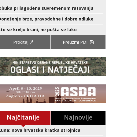
Obuka prilagođena suvremenom ratovanju
Donošenje brze, pravodobne i dobre odluke
Što se krvlju brani, ne pušta se lako
Pročitaj
Preuzmi PDF
Najčitanije
Najnovije
Kuna: nova hrvatska kratka strojnica