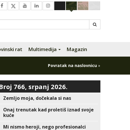
inski rat
Multimedija
Magazin
Povratak na naslovnicu
»
Broj 766, srpanj 2026.
Zemljo moja, dočekala si nas
Onaj trenutak kad proletiš iznad svoje
kuće
Mi nismo heroji, nego profesionalci