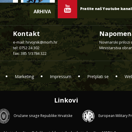
Pratite naš Youtube kanal
ARHIVA
Kontakt
Napomen
e-mail:
hrvojnik@morh.hr
Novinarski prilozi
tel: 0752 24 302
Ministarstva obran
fax: 385 1/3784 322
Marketing
Impressum
Pretplati se
Web
Linkovi
Oružane snage Republike Hrvatske
European Military P