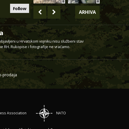
Follow
ARHIVA
a
 objavljeni u Hrvatskom vojniku nisu službeni stav
e RH. Rukopise i fotografije ne vraćamo.
-prodaja
ress Association
NATO