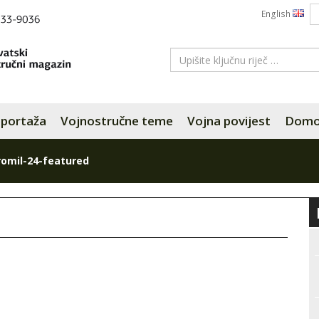
English
portaža
Vojnostručne teme
Vojna povijest
Domov
romil-24-featured