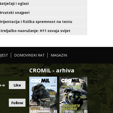
Natječaji i oglasi
Hrvatski snajperi
Orijentacija i fizička spremnost na testu
Streljačko naoružanje: H11 osvaja svijet
IJEST
DOMOVINSKI RAT
MAGAZIN
CROMIL - arhiva
Like
k-u
Follow