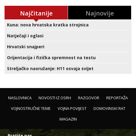
Najčitanije
Najnovije
Kuna: nova hrvatska kratka strojnica
Natječaji i oglasi
Hrvatski snajperi
Orijentacija i fizička spremnost na testu
Streljačko naoružanje: H11 osvaja svijet
NASLOVNICA
NOVOSTI IZ OSRH
RAZGOVOR
REPORTAŽA
VOJNOSTRUČNE TEME
VOJNA POVIJEST
DOMOVINSKI RAT
MAGAZIN
Pratite nas