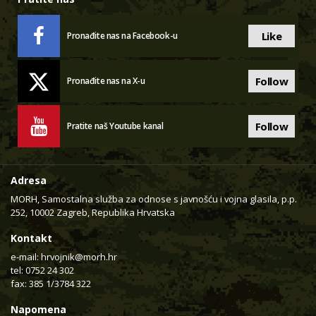
Like
Pronađite nas na Facebook-u
Follow
Pronađite nas na X-u
Follow
Pratite naš Youtube kanal
Adresa
MORH, Samostalna služba za odnose s javnošću i vojna glasila, p.p.
252, 10002 Zagreb, Republika Hrvatska
Kontakt
e-mail:
hrvojnik@morh.hr
tel: 0752 24 302
fax: 385 1/3784 322
Napomena