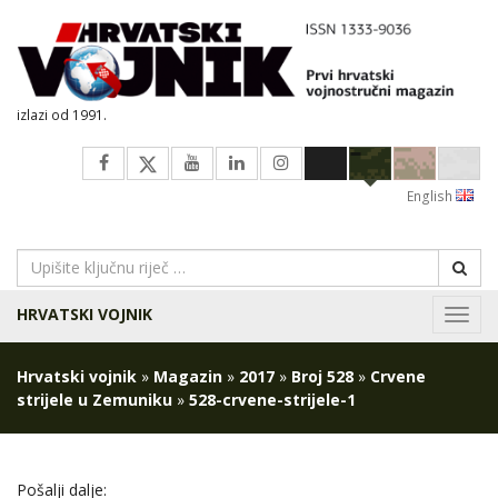
izlazi od 1991.
English
HRVATSKI VOJNIK
Navig
Hrvatski vojnik
»
Magazin
»
2017
»
Broj 528
»
Crvene
strijele u Zemuniku
»
528-crvene-strijele-1
Pošalji dalje: