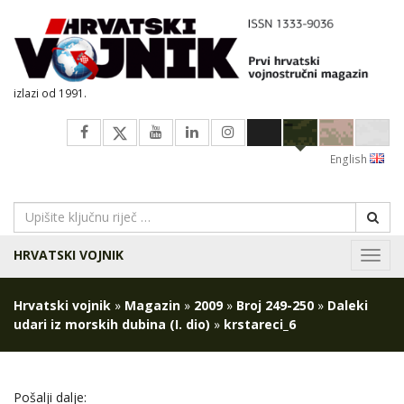
izlazi od 1991.
English
HRVATSKI VOJNIK
Navig
Hrvatski vojnik
»
Magazin
»
2009
»
Broj 249-250
»
Daleki
udari iz morskih dubina (I. dio)
»
krstareci_6
Pošalji dalje: