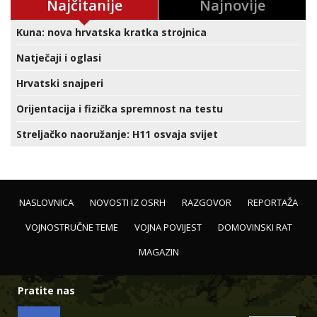
Najčitanije
Najnovije
Kuna: nova hrvatska kratka strojnica
Natječaji i oglasi
Hrvatski snajperi
Orijentacija i fizička spremnost na testu
Streljačko naoružanje: H11 osvaja svijet
NASLOVNICA
NOVOSTI IZ OSRH
RAZGOVOR
REPORTAŽA
VOJNOSTRUČNE TEME
VOJNA POVIJEST
DOMOVINSKI RAT
MAGAZIN
Pratite nas