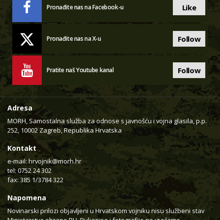
Like
Pronađite nas na Facebook-u
Follow
Pronađite nas na X-u
Follow
Pratite naš Youtube kanal
Adresa
MORH, Samostalna služba za odnose s javnošću i vojna glasila, p.p.
252, 10002 Zagreb, Republika Hrvatska
Kontakt
e-mail:
hrvojnik@morh.hr
tel: 0752 24 302
fax: 385 1/3784 322
Napomena
Novinarski prilozi objavljeni u Hrvatskom vojniku nisu službeni stav