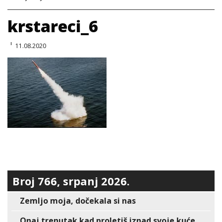
krstareci_6
11.08.2020
Broj 766, srpanj 2026.
Zemljo moja, dočekala si nas
Onaj trenutak kad proletiš iznad svoje kuće