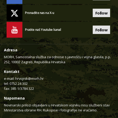
Follow
Pronađite nas na X-u
Follow
Pratite naš Youtube kanal
Adresa
MORH, Samostalna služba za odnose s javnošću i vojna glasila, p.p.
252, 10002 Zagreb, Republika Hrvatska
Kontakt
e-mail:
hrvojnik@morh.hr
tel: 0752 24 302
fax: 385 1/3784 322
Napomena
Novinarski prilozi objavljeni u Hrvatskom vojniku nisu službeni stav
Ministarstva obrane RH. Rukopise i fotografije ne vraćamo.