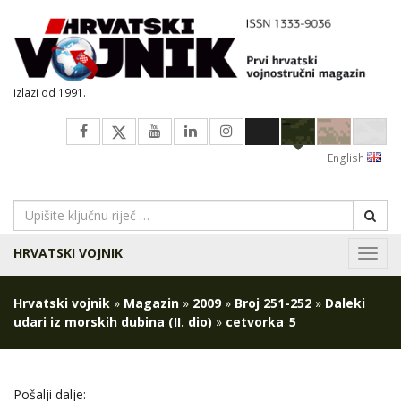
izlazi od 1991.
English
HRVATSKI VOJNIK
Navig
Hrvatski vojnik
»
Magazin
»
2009
»
Broj 251-252
»
Daleki
udari iz morskih dubina (II. dio)
»
cetvorka_5
Pošalji dalje: