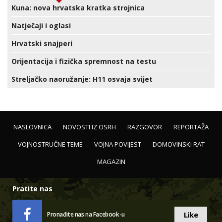
Kuna: nova hrvatska kratka strojnica
Natječaji i oglasi
Hrvatski snajperi
Orijentacija i fizička spremnost na testu
Streljačko naoružanje: H11 osvaja svijet
NASLOVNICA
NOVOSTI IZ OSRH
RAZGOVOR
REPORTAŽA
VOJNOSTRUČNE TEME
VOJNA POVIJEST
DOMOVINSKI RAT
MAGAZIN
Pratite nas
Like
Pronađite nas na Facebook-u