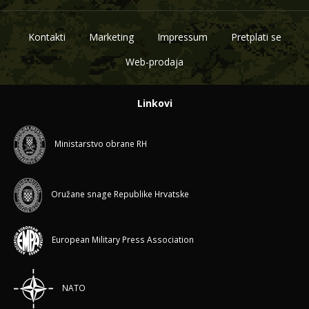
Kontakti
Marketing
Impressum
Pretplati se
Web-prodaja
Linkovi
Ministarstvo obrane RH
Oružane snage Republike Hrvatske
European Military Press Association
NATO