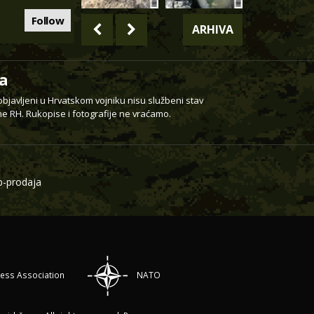
Follow
ARHIVA
a
 objavljeni u Hrvatskom vojniku nisu službeni stav
e RH. Rukopise i fotografije ne vraćamo.
-prodaja
ress Association
NATO