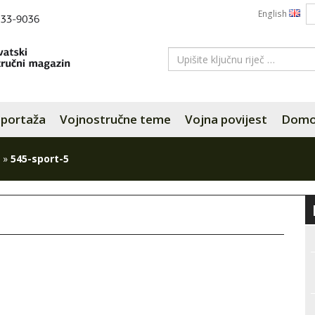
English
portaža
Vojnostručne teme
Vojna povijest
Domov
»
545-sport-5