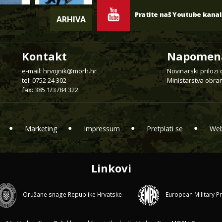
Pratite naš Youtube kanal
ARHIVA
Kontakt
Napomen
e-mail:
hrvojnik@morh.hr
Novinarski prilozi
tel: 0752 24 302
Ministarstva obran
fax: 385 1/3784 322
Marketing
Impressum
Pretplati se
Web
Linkovi
Oružane snage Republike Hrvatske
European Military P