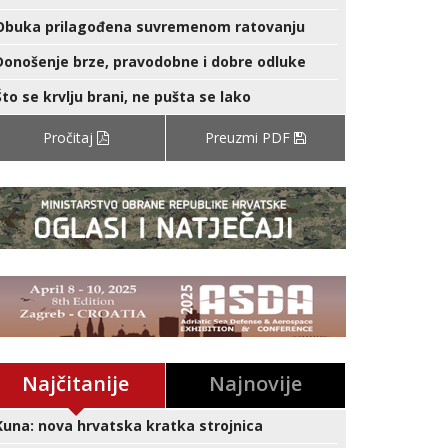
Obuka prilagođena suvremenom ratovanju
Donošenje brze, pravodobne i dobre odluke
Što se krvlju brani, ne pušta se lako
Pročitaj
Preuzmi PDF
Najčitanije
Najnovije
Kuna: nova hrvatska kratka strojnica