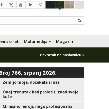
inski rat
Multimedija
Magazin
Povratak na naslovnicu
»
Broj 766, srpanj 2026.
Zemljo moja, dočekala si nas
Onaj trenutak kad proletiš iznad svoje
kuće
Mi nismo heroji, nego profesionalci