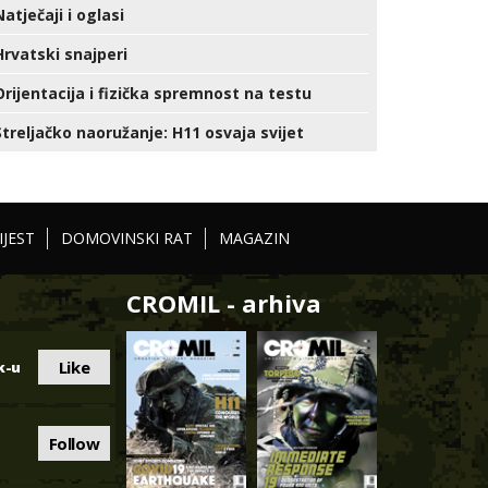
Natječaji i oglasi
Hrvatski snajperi
Orijentacija i fizička spremnost na testu
Streljačko naoružanje: H11 osvaja svijet
IJEST
DOMOVINSKI RAT
MAGAZIN
CROMIL - arhiva
Like
k-u
Follow