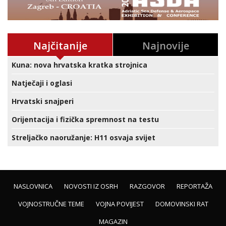
Najčitanije
Najnovije
Kuna: nova hrvatska kratka strojnica
Natječaji i oglasi
Hrvatski snajperi
Orijentacija i fizička spremnost na testu
Streljačko naoružanje: H11 osvaja svijet
NASLOVNICA
NOVOSTI IZ OSRH
RAZGOVOR
REPORTAŽA
VOJNOSTRUČNE TEME
VOJNA POVIJEST
DOMOVINSKI RAT
MAGAZIN