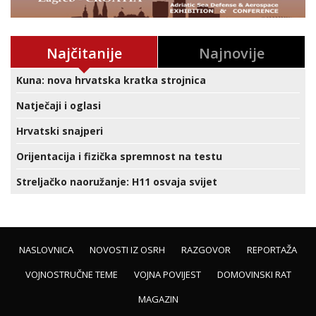
Najčitanije
Najnovije
Kuna: nova hrvatska kratka strojnica
Natječaji i oglasi
Hrvatski snajperi
Orijentacija i fizička spremnost na testu
Streljačko naoružanje: H11 osvaja svijet
NASLOVNICA
NOVOSTI IZ OSRH
RAZGOVOR
REPORTAŽA
VOJNOSTRUČNE TEME
VOJNA POVIJEST
DOMOVINSKI RAT
MAGAZIN