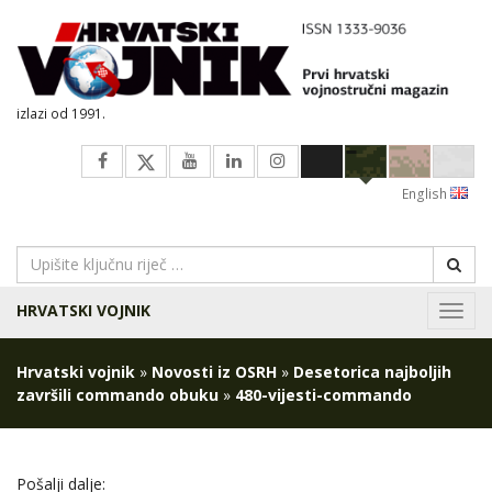
izlazi od 1991.
English
HRVATSKI VOJNIK
Navig
Hrvatski vojnik
»
Novosti iz OSRH
»
Desetorica najboljih
završili commando obuku
»
480-vijesti-commando
Pošalji dalje: