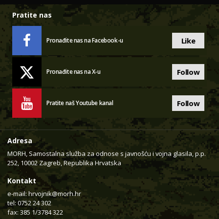
Pratite nas
Like
Pronađite nas na Facebook-u
Follow
Pronađite nas na X-u
Follow
Pratite naš Youtube kanal
Adresa
MORH, Samostalna služba za odnose s javnošću i vojna glasila, p.p.
252, 10002 Zagreb, Republika Hrvatska
Kontakt
e-mail:
hrvojnik@morh.hr
tel: 0752 24 302
fax: 385 1/3784 322