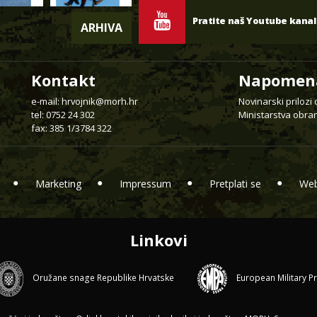
Pratite naš Youtube kanal
ARHIVA
Kontakt
Napomen
e-mail:
hrvojnik@morh.hr
Novinarski prilozi
tel: 0752 24 302
Ministarstva obran
fax: 385 1/3784 322
Marketing
Impressum
Pretplati se
Web
Linkovi
Oružane snage Republike Hrvatske
European Military P