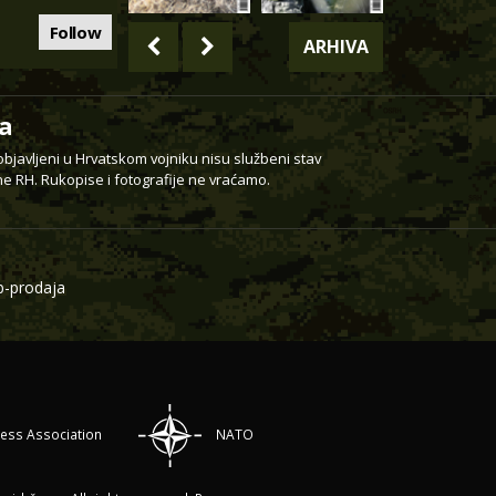
Follow
ARHIVA
a
 objavljeni u Hrvatskom vojniku nisu službeni stav
e RH. Rukopise i fotografije ne vraćamo.
-prodaja
ress Association
NATO