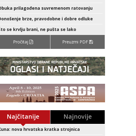
Obuka prilagođena suvremenom ratovanju
Donošenje brze, pravodobne i dobre odluke
Što se krvlju brani, ne pušta se lako
Pročitaj
Preuzmi PDF
Najčitanije
Najnovije
Kuna: nova hrvatska kratka strojnica