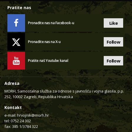
Pratite nas
Like
Pronađite nas na Facebook-u
Follow
Pronađite nas na X-u
Follow
Pratite naš Youtube kanal
Adresa
MORH, Samostalna služba za odnose s javnošću i vojna glasila, p.p.
252, 10002 Zagreb, Republika Hrvatska
Kontakt
e-mail:
hrvojnik@morh.hr
tel: 0752 24 302
fax: 385 1/3784 322