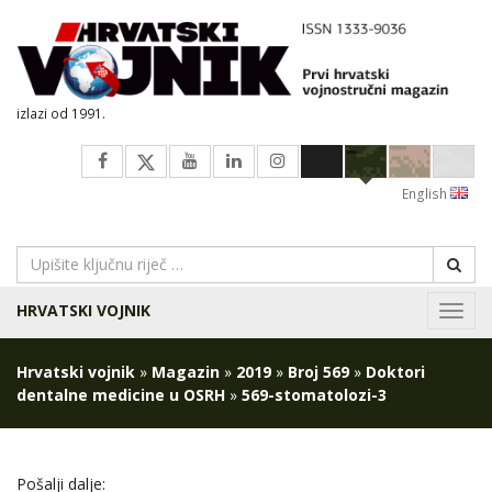
izlazi od 1991.
English
HRVATSKI VOJNIK
Navig
Hrvatski vojnik
»
Magazin
»
2019
»
Broj 569
»
Doktori
dentalne medicine u OSRH
»
569-stomatolozi-3
Pošalji dalje: