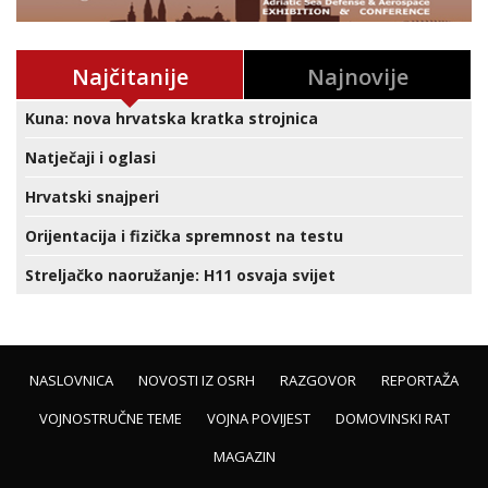
Najčitanije
Najnovije
Kuna: nova hrvatska kratka strojnica
Natječaji i oglasi
Hrvatski snajperi
Orijentacija i fizička spremnost na testu
Streljačko naoružanje: H11 osvaja svijet
NASLOVNICA
NOVOSTI IZ OSRH
RAZGOVOR
REPORTAŽA
VOJNOSTRUČNE TEME
VOJNA POVIJEST
DOMOVINSKI RAT
MAGAZIN